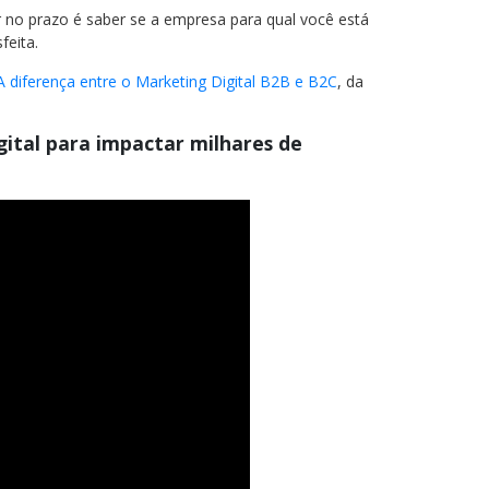
 no prazo é saber se a empresa para qual você está
feita.
A diferença entre o Marketing Digital B2B e B2C
, da
ital para impactar milhares de