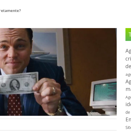
rretamente?
Ag
cr
de
ag
Ag
m
Ag
id
de
Em
Sit