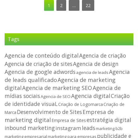
1
2
…
22
Tags
Agencia de conteúdo digital
Agencia de criação
Agencia de criação de sites
Agencia de design
Agencia de google adwords
Agencia
agencia de leads
de leads qualificado
Agencia de marketing
digital
Agencia de marketing SEO
Agencia de
mídias sociais
Agencia digital
Criação
Agencia de SEO
de identidade visuaL
Criação de
Criação de Logomarca
Desenvolvimento de Sites
Empresa de
Marca
marketing digital
estratégia digital
Empresa de Sites
inbound marketing
leads
instagram
marketing b2b
publicidade e
marketing empresarial
marketing para empresas