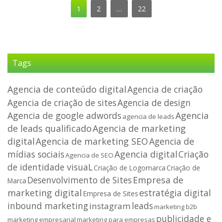
1
2
…
22
Tags
Agencia de conteúdo digital
Agencia de criação
Agencia de criação de sites
Agencia de design
Agencia de google adwords
Agencia
agencia de leads
de leads qualificado
Agencia de marketing
digital
Agencia de marketing SEO
Agencia de
mídias sociais
Agencia digital
Criação
Agencia de SEO
de identidade visuaL
Criação de
Criação de Logomarca
Desenvolvimento de Sites
Empresa de
Marca
marketing digital
estratégia digital
Empresa de Sites
inbound marketing
leads
instagram
marketing b2b
publicidade e
marketing empresarial
marketing para empresas