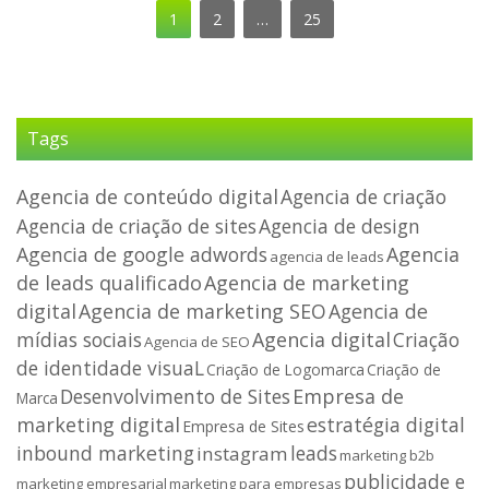
1
2
…
25
Tags
Agencia de conteúdo digital
Agencia de criação
Agencia de criação de sites
Agencia de design
Agencia de google adwords
Agencia
agencia de leads
de leads qualificado
Agencia de marketing
digital
Agencia de marketing SEO
Agencia de
mídias sociais
Agencia digital
Criação
Agencia de SEO
de identidade visuaL
Criação de
Criação de Logomarca
Desenvolvimento de Sites
Empresa de
Marca
marketing digital
estratégia digital
Empresa de Sites
inbound marketing
leads
instagram
marketing b2b
publicidade e
marketing empresarial
marketing para empresas