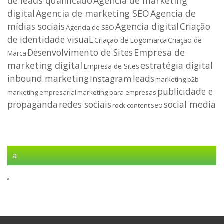
de leads qualificado
Agencia de marketing
digital
Agencia de marketing SEO
Agencia de
mídias sociais
Agencia digital
Criação
Agencia de SEO
de identidade visuaL
Criação de
Criação de Logomarca
Desenvolvimento de Sites
Empresa de
Marca
marketing digital
estratégia digital
Empresa de Sites
inbound marketing
leads
instagram
marketing b2b
publicidade e
marketing empresarial
marketing para empresas
propaganda
redes sociais
social media
seo
rock content
a
a